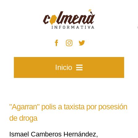
Skip
to
content
Inicio
Inicio
"Agarran" polis a taxista por posesión
Zacatecas
de droga
Ismael Camberos Hernández,
Municipios