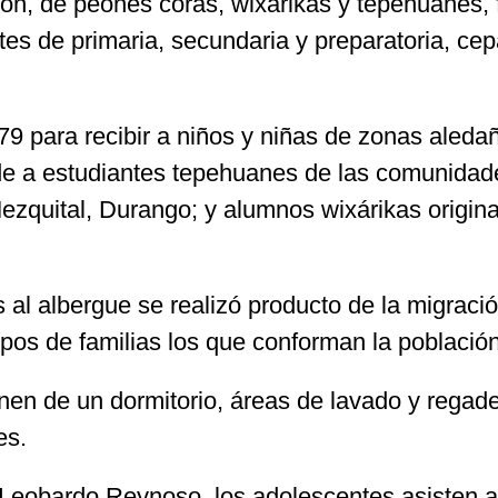
eron, de peones coras, wixárikas y tepehuane
s de primaria, secundaria y preparatoria, cep
979 para recibir a niños y niñas de zonas ale
nde a estudiantes tepehuanes de las comunidad
Mezquital, Durango; y alumnos wixárikas orig
 al albergue se realizó producto de la migración
os de familias los que conforman la población i
nen de un dormitorio, áreas de lavado y regade
es.
Leobardo Reynoso, los adolescentes asisten a