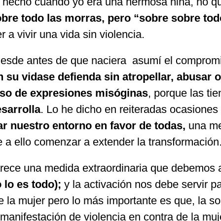
echo cuando yo era una hermosa niña, no qui
bre todo las morras, pero “sobre sobre tod
 a vivir una vida sin violencia.
 desde antes de que naciera asumí el comprom
 su vidase defienda sin atropellar, abusar o
so de expresiones misóginas
, porque las t
sarrolla
. Lo he dicho en reiteradas ocasiones
r nuestro entorno en favor de todas,
una med
e a ello comenzar a extender la transformación
ece una medida extraordinaria que debemos
lo es todo);
y la activación nos debe servir p
e la mujer pero lo más importante es que, la 
er manifestación de violencia en contra de la m