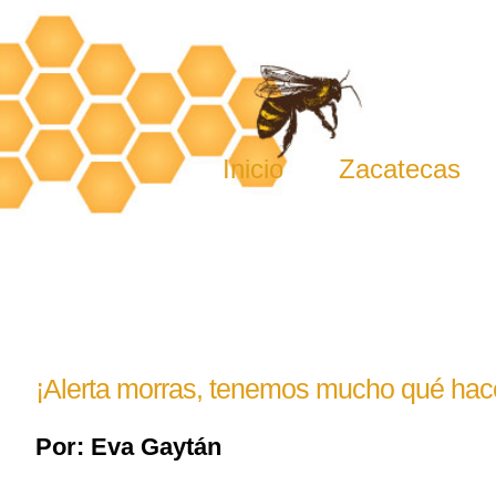
Skip
to
content
Inicio
Zacatecas
¡Alerta morras, tenemos mucho qué hac
Por: Eva Gaytán