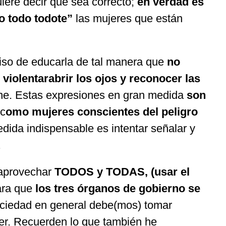
ere decir que sea correcto;
en verdad es
o todo todote”
las mujeres que están
iso de educarla de tal manera que
no
 violentarabrir los ojos y reconocer las
iene. Estas expresiones en gran medida
son
 c
omo mujeres conscientes del peligro
ida indispensable es intentar señalar y
.
 aprovechar
TODOS y TODAS, (usar el
ara que
los tres órganos de gobierno se
sociedad en general debe(mos) tomar
ujer. Recuerden lo que también he