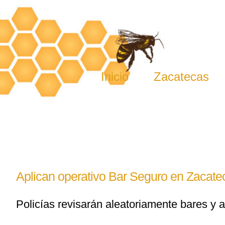
Skip
to
content
Inicio
Zacatecas
Aplican operativo Bar Seguro en Zacat
Policías revisarán aleatoriamente bares y 