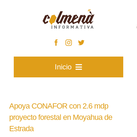
Skip
to
content
Inicio
Inicio
Apoya CONAFOR con 2.6 mdp
Zacatecas
proyecto forestal en Moyahua de
Estrada
Municipios