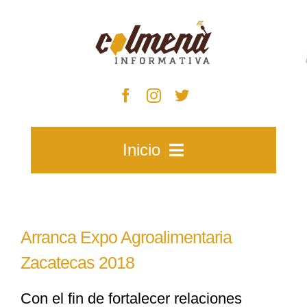
Skip
to
content
Inicio
Inicio
Arranca Expo Agroalimentaria
Zacatecas
Zacatecas 2018
Con el fin de fortalecer relaciones
Municipios