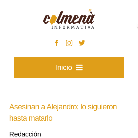
Skip
to
content
Inicio
Inicio
Asesinan a Alejandro; lo siguieron
Zacatecas
hasta matarlo
Redacción
Municipios