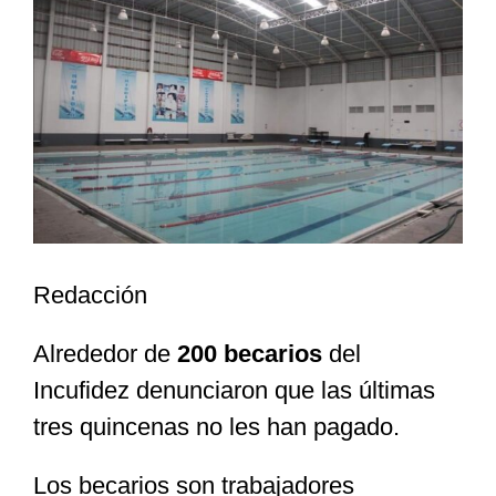
Larger
Image
Especiales
Nacional
Opinión
Cultura
Redacción
Alrededor de
200 becarios
del
Nosotros
Incufidez denunciaron que las últimas
tres quincenas no les han pagado.
Los becarios son trabajadores