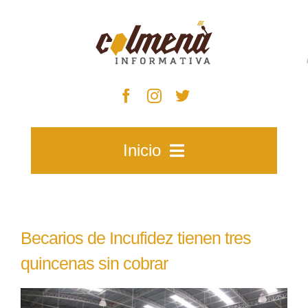
Skip
to
content
Inicio
Inicio
Becarios de Incufidez tienen tres
Zacatecas
quincenas sin cobrar
View
Municipios