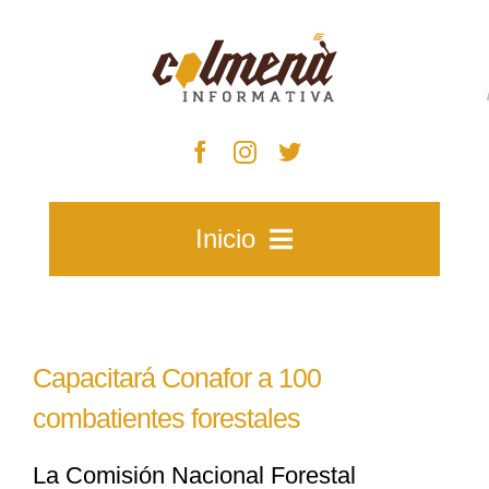
Skip
to
content
Inicio
Inicio
Capacitará Conafor a 100
Zacatecas
combatientes forestales
La Comisión Nacional Forestal
Municipios