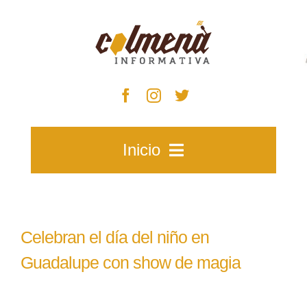
Skip
to
content
Inicio
Inicio
Celebran el día del niño en
Zacatecas
Guadalupe con show de magia
Municipios