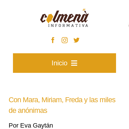
Skip
to
content
Inicio
Inicio
Con Mara, Miriam, Freda y las miles
Zacatecas
de anónimas
Por Eva Gaytán
Municipios