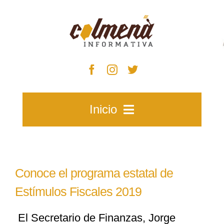
Skip
to
content
Inicio
Inicio
Conoce el programa estatal de
Zacatecas
Estímulos Fiscales 2019
El Secretario de Finanzas, Jorge
Municipios