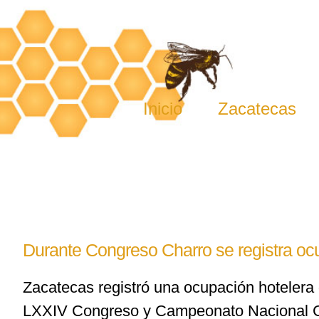
Skip
to
content
Inicio
Zacatecas
Durante Congreso Charro se registra oc
Zacatecas registró una ocupación hotelera
LXXIV Congreso y Campeonato Nacional Cha