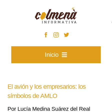
Skip
to
content
Inicio
Inicio
El avión y los empresarios: los
Zacatecas
símbolos de AMLO
Por Lucía Medina Suárez del Real
Municipios