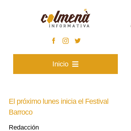
Skip
to
content
Inicio
Inicio
El próximo lunes inicia el Festival
Zacatecas
Barroco
Redacción
Municipios