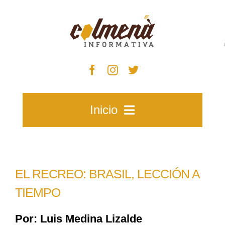
Skip
to
content
Inicio
Inicio
EL RECREO: BRASIL, LECCIÓN A
Zacatecas
TIEMPO
Por: Luis Medina Lizalde
Municipios