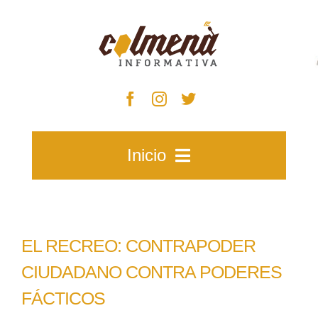
Skip
to
content
Inicio
Inicio
EL RECREO: CONTRAPODER
Zacatecas
CIUDADANO CONTRA PODERES
FÁCTICOS
Municipios