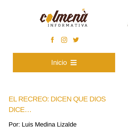
Skip
to
content
Inicio
Inicio
EL RECREO: DICEN QUE DIOS
Zacatecas
DICE…
Por: Luis Medina Lizalde
Municipios