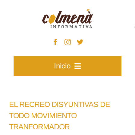
Skip
to
content
Inicio
Inicio
EL RECREO DISYUNTIVAS DE
Zacatecas
TODO MOVIMIENTO
TRANFORMADOR
Municipios