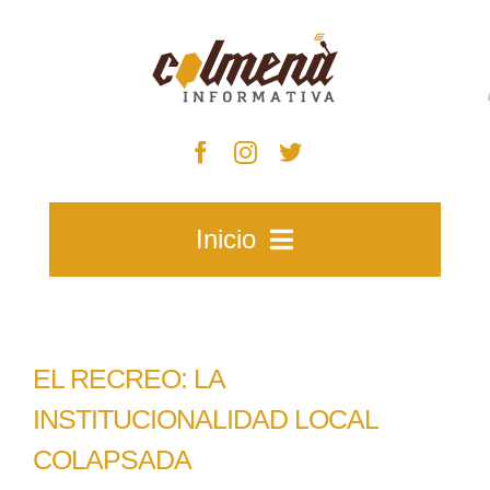
Skip
to
content
Inicio
Inicio
EL RECREO: LA
Zacatecas
INSTITUCIONALIDAD LOCAL
COLAPSADA
Municipios