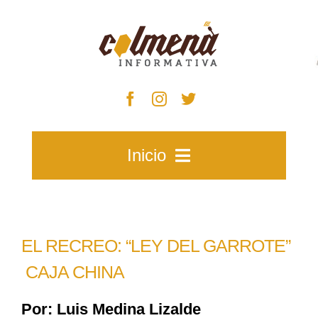
Skip
to
content
Inicio
Inicio
EL RECREO: “LEY DEL GARROTE”
Zacatecas
CAJA CHINA
Por: Luis Medina Lizalde
Municipios