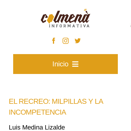
Skip
to
content
Inicio
Inicio
EL RECREO: MILPILLAS Y LA
Zacatecas
INCOMPETENCIA
Luis Medina Lizalde
Municipios