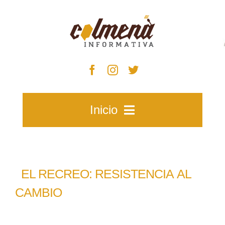
Skip
to
content
Inicio
Inicio
EL RECREO: RESISTENCIA AL
Zacatecas
CAMBIO
Municipios