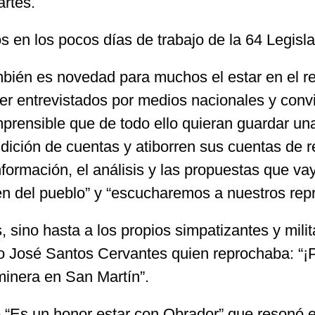
artes.
s en los pocos días de trabajo de la 64 Legisl
bién es novedad para muchos el estar en el reci
er entrevistados por medios nacionales y convi
rensible que de todo ello quieran guardar u
ición de cuentas y atiborren sus cuentas de re
nformación, el análisis y las propuestas que v
ien del pueblo” y “escucharemos a nuestros rep
os, sino hasta a los propios simpatizantes y mi
o José Santos Cervantes quien reprochaba: “¡P
minera en San Martín”.
de “Es un honor estar con Obrador” que resonó 