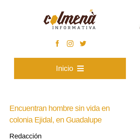
Skip
to
content
Inicio
Inicio
Encuentran hombre sin vida en
Zacatecas
colonia Ejidal, en Guadalupe
Redacción
Municipios