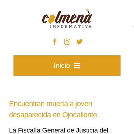
Skip
to
content
Inicio
Inicio
Encuentran muerta a joven
Zacatecas
desaparecida en Ojocaliente
La Fiscalía General de Justicia del
Municipios