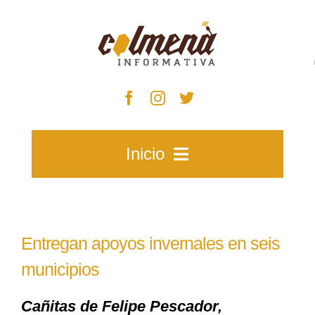
Skip
to
content
Inicio
Inicio
Entregan apoyos invernales en seis
Zacatecas
municipios
Cañitas de Felipe Pescador,
Municipios