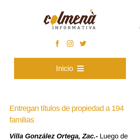
Skip
to
content
Inicio
Inicio
Entregan títulos de propiedad a 194
Zacatecas
familias
Villa González Ortega, Zac.-
Luego de
Municipios