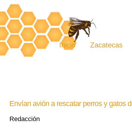
Skip
to
content
Inicio
Zacatecas
Envían avión a rescatar perros y gatos 
Redacción