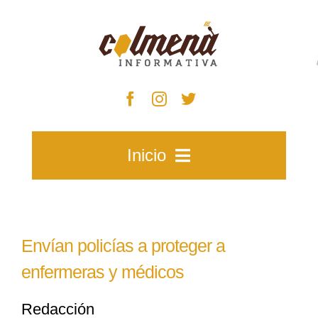
Skip
to
content
Inicio
Inicio
Envían policías a proteger a
Zacatecas
enfermeras y médicos
Redacción
Municipios