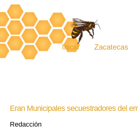
Skip
to
content
Inicio
Zacatecas
Eran Municipales secuestradores del em
Redacción