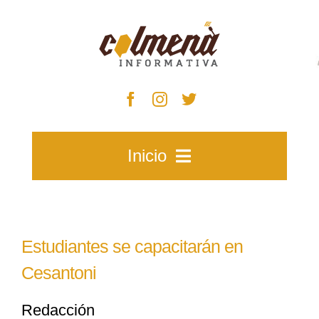
Skip
to
content
Inicio
Inicio
Estudiantes se capacitarán en
Zacatecas
Cesantoni
Redacción
Municipios