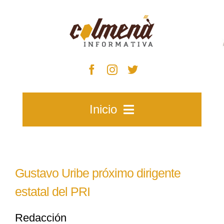
Skip
to
content
Inicio
Inicio
Gustavo Uribe próximo dirigente
Zacatecas
estatal del PRI
Redacción
Municipios