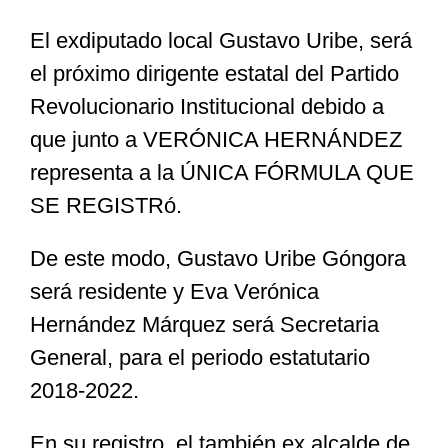
El exdiputado local Gustavo Uribe, será
Especiales
el próximo dirigente estatal del Partido
Revolucionario Institucional debido a
Nacional
que junto a VERÓNICA HERNÁNDEZ
representa a la ÚNICA FÓRMULA QUE
Opinión
SE REGISTRó.
De este modo, Gustavo Uribe Góngora
Cultura
será residente y Eva Verónica
Hernández Márquez será Secretaria
Nosotros
General, para el periodo estatutario
2018-2022.
En su registro, el también ex alcalde de