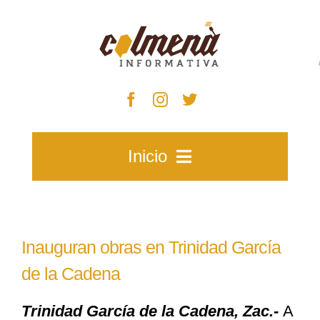
Skip
to
content
Inicio
Inicio
Inauguran obras en Trinidad García
Zacatecas
de la Cadena
Trinidad García de la Cadena, Zac.-
A
Municipios