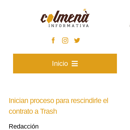
Skip
to
content
Inicio
Inicio
Inician proceso para rescindirle el
Zacatecas
contrato a Trash
Redacción
Municipios