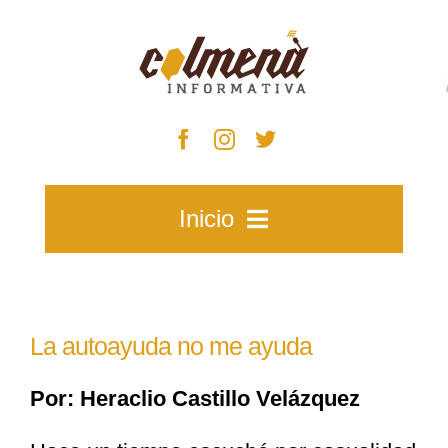
Skip
to
content
Inicio
Inicio
La autoayuda no me ayuda
Zacatecas
Por: Heraclio Castillo Velázquez
Municipios