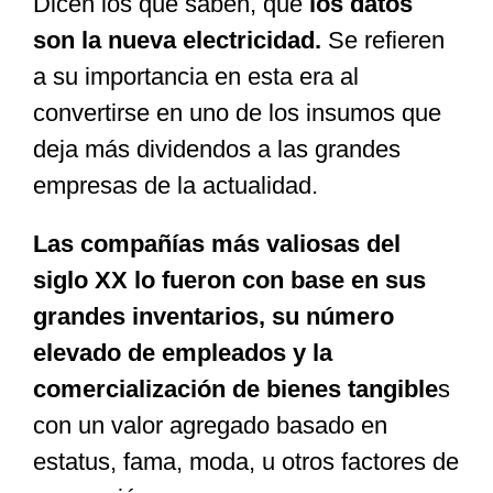
Dicen los que saben, que
los datos
son la nueva electricidad.
Se refieren
Especiales
a su importancia en esta era al
convertirse en uno de los insumos que
Nacional
deja más dividendos a las grandes
empresas de la actualidad.
Opinión
Las compañías más valiosas del
siglo XX lo fueron con base en sus
Cultura
grandes inventarios, su número
elevado de empleados y la
Nosotros
comercialización de bienes tangible
s
con un valor agregado basado en
estatus, fama, moda, u otros factores de