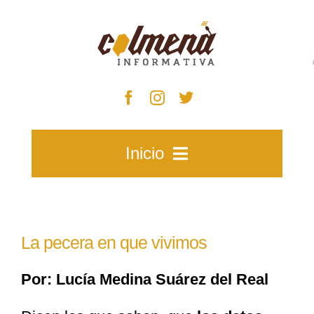
Skip
to
content
Inicio
Inicio
La pecera en que vivimos
Zacatecas
Por: Lucía Medina Suárez del Real
Municipios