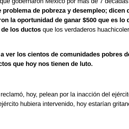
n y que gobernaron México por mas de 7 década
 problema de pobreza y desempleo; dicen qu
on la oportunidad de ganar $500 que es lo 
 de los ductos
que los verdaderos huachicoler
 a ver los cientos de comunidades pobres d
ctos que hoy nos tienen de luto.
 reclamó, hoy, pelean por la inacción del ejérc
ejército hubiera intervenido, hoy estarían grita