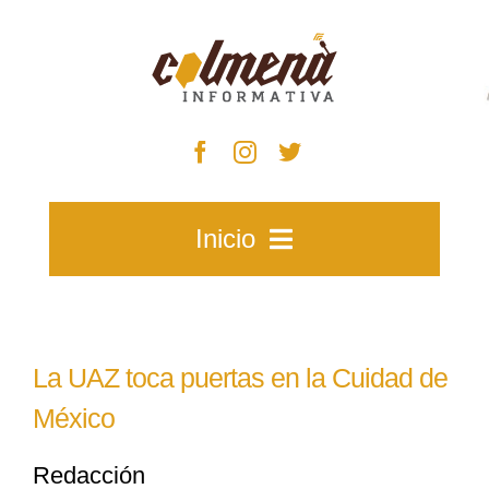
Skip
to
content
Inicio
Inicio
La UAZ toca puertas en la Cuidad de
Zacatecas
México
Redacción
Municipios