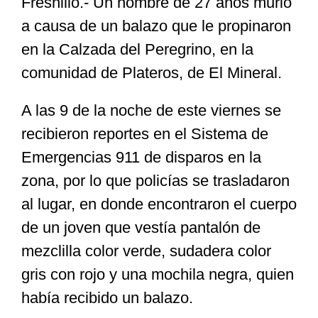
Fresnillo.- Un hombre de 27 años murió
a causa de un balazo que le propinaron
Especiales
en la Calzada del Peregrino, en la
comunidad de Plateros, de El Mineral.
Nacional
A las 9 de la noche de este viernes se
recibieron reportes en el Sistema de
Opinión
Emergencias 911 de disparos en la
zona, por lo que policías se trasladaron
Cultura
al lugar, en donde encontraron el cuerpo
de un joven que vestía pantalón de
Nosotros
mezclilla color verde, sudadera color
gris con rojo y una mochila negra, quien
había recibido un balazo.