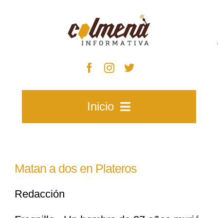
Skip
to
content
Inicio
Inicio
Matan a dos en Plateros
Zacatecas
Redacción
Municipios