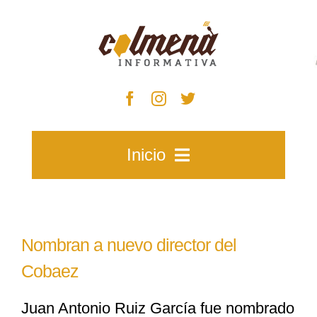
Skip
to
content
Inicio
Inicio
Nombran a nuevo director del
Zacatecas
Cobaez
Juan Antonio Ruiz García fue nombrado
Municipios