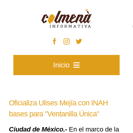
Skip
to
content
Inicio
Inicio
Oficializa Ulises Mejía con INAH
Zacatecas
bases para "Ventanilla Única"
Ciudad de México.-
En el marco de la
Municipios