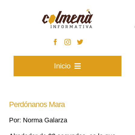
Skip
to
content
Inicio
Inicio
Perdónanos Mara
Zacatecas
Por: Norma Galarza
Municipios