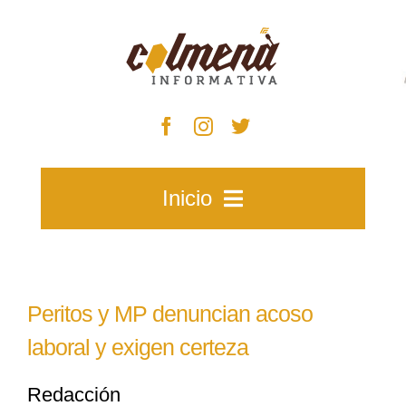
Skip
to
content
Inicio
Inicio
Peritos y MP denuncian acoso
Zacatecas
laboral y exigen certeza
Redacción
Municipios