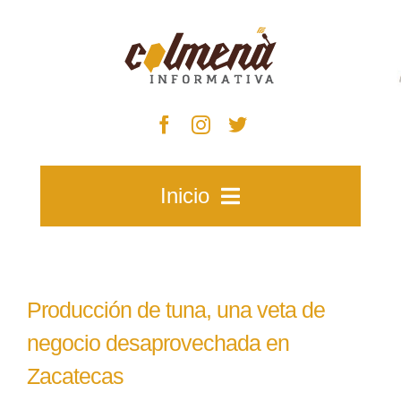
Skip
to
content
Inicio
Inicio
Producción de tuna, una veta de
Zacatecas
negocio desaprovechada en
Zacatecas
Municipios