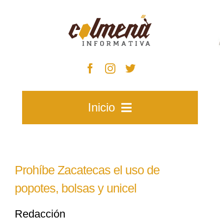
Skip
to
content
Inicio
Inicio
Prohíbe Zacatecas el uso de
Zacatecas
popotes, bolsas y unicel
Redacción
Municipios