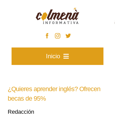
Skip
to
content
Inicio
Inicio
¿Quieres aprender inglés? Ofrecen
Zacatecas
becas de 95%
Redacción
Municipios