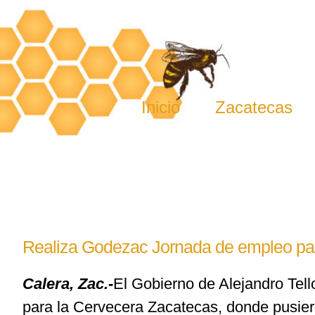
Skip
to
content
Inicio
Zacatecas
Realiza Godezac Jornada de empleo pa
Calera, Zac.-
El Gobierno de Alejandro Tell
para la Cervecera Zacatecas, donde pusiero