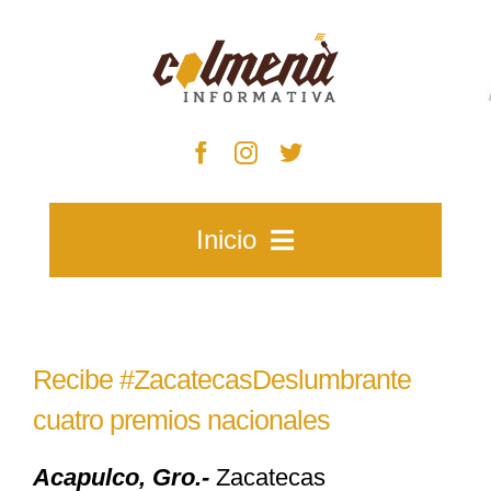
Skip
to
content
Inicio
Inicio
Recibe #ZacatecasDeslumbrante
Zacatecas
cuatro premios nacionales
Acapulco, Gro.-
Zacatecas
Municipios