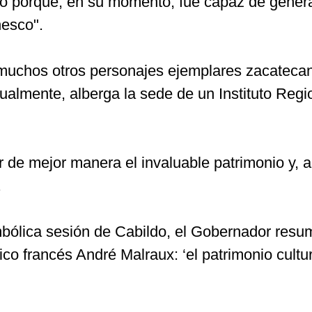
o porque, en su momento, fue capaz de genera
nesco".
muchos otros personajes ejemplares zacatecano
Actualmente, alberga la sede de un Instituto Re
e mejor manera el invaluable patrimonio y, a l
.
mbólica sesión de Cabildo, el Gobernador resum
tico francés André Malraux: ‘el patrimonio cult